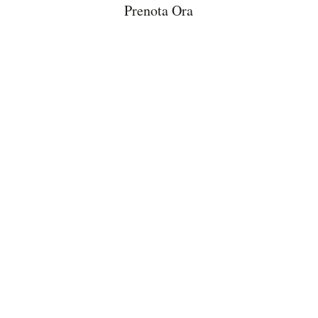
Prenota Ora
email
book@palazzocasanova.it
phone
+39 331 248 9083
© Palazzo Casanova 2026
Design –
Bott.one